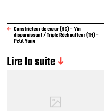
c
a
t
i
o
n
Constricteur de cœur (HC) – Yin
disparaissant / Triple Réchauffeur (TH) –
Petit Yang
Lire la suite