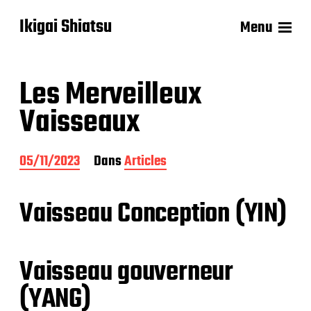
Ikigai Shiatsu
Menu
Les Merveilleux
Vaisseaux
D
05/11/2023
Dans
Articles
a
t
e
Vaisseau Conception (YIN)
d
e
p
u
Vaisseau gouverneur
b
l
(YANG)
i