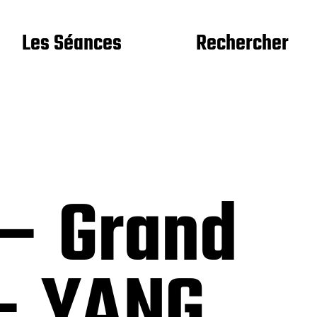
e
Les Séances
Rechercher
 – Grand
 – YANG