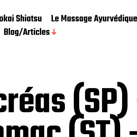
Iokai Shiatsu
Le Massage Ayurvédiqu
Blog/Articles
créas (SP)
tomac (ST)