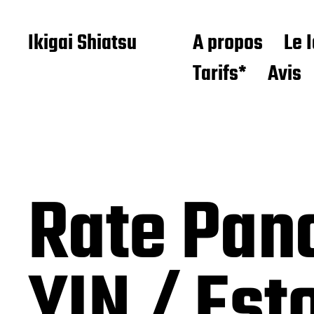
Ikigai Shiatsu
A propos
Le 
Tarifs*
Avis
Rate Pan
YIN / Es