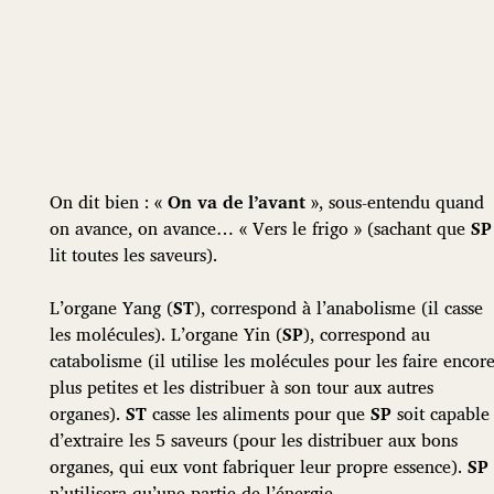
On dit bien : «
On va de l’avant
», sous-entendu quand
on avance, on avance… « Vers le frigo » (sachant que
SP
lit toutes les saveurs).
L’organe Yang (
ST
), correspond à l’anabolisme (il casse
les molécules). L’organe Yin (
SP
), correspond au
catabolisme (il utilise les molécules pour les faire encor
plus petites et les distribuer à son tour aux autres
organes).
ST
casse les aliments pour que
SP
soit capable
d’extraire les 5 saveurs (pour les distribuer aux bons
organes, qui eux vont fabriquer leur propre essence).
SP
n’utilisera qu’une partie de l’énergie.