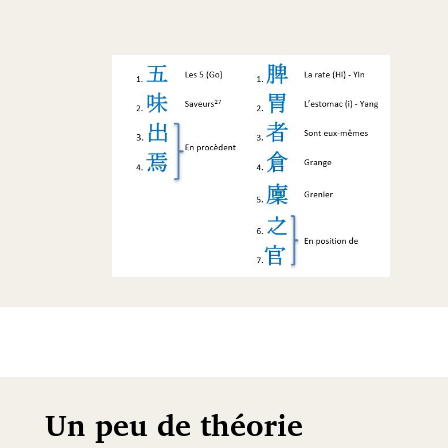
a
t
i
o
n
Un peu de théorie