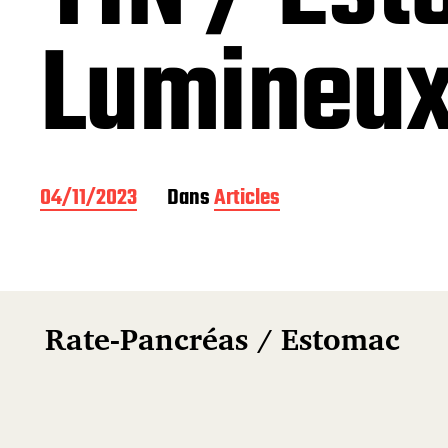
Lumineu
D
04/11/2023
Dans
Articles
a
t
e
d
e
p
Rate-Pancréas / Estomac
u
b
l
i
c